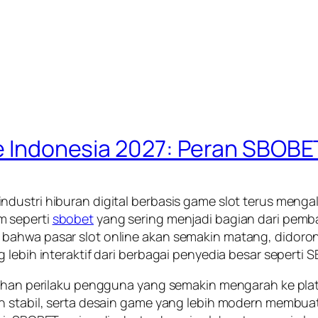
ne Indonesia 2027: Peran SBOBE
dustri hiburan digital berbasis game slot terus menga
m seperti
sbobet
yang sering menjadi bagian dari pemb
bahwa pasar slot online akan semakin matang, didorong
 lebih interaktif dari berbagai penyedia besar seperti 
bahan perilaku pengguna yang semakin mengarah ke platf
n stabil, serta desain game yang lebih modern membuat