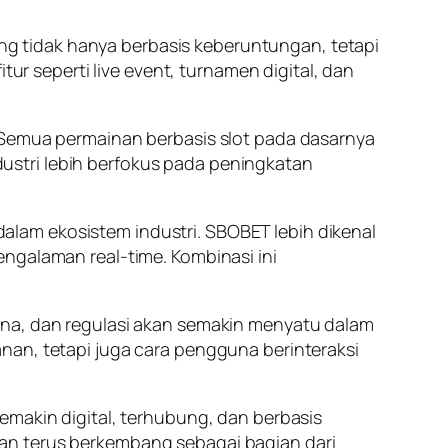
g tidak hanya berbasis keberuntungan, tetapi
tur seperti live event, turnamen digital, dan
. Semua permainan berbasis slot pada dasarnya
ustri lebih berfokus pada peningkatan
lam ekosistem industri. SBOBET lebih dikenal
engalaman real-time. Kombinasi ini
una, dan regulasi akan semakin menyatu dalam
nan, tetapi juga cara pengguna berinteraksi
emakin digital, terhubung, dan berbasis
an terus berkembang sebagai bagian dari