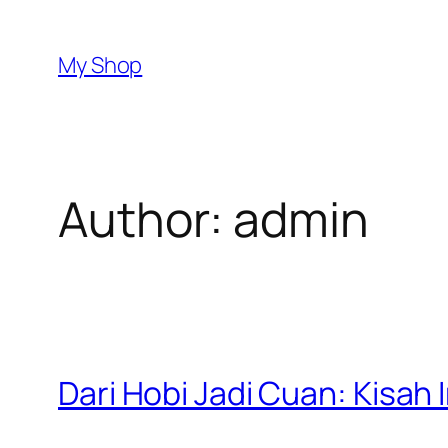
Skip
to
My Shop
content
Author:
admin
Dari Hobi Jadi Cuan: Kisah 