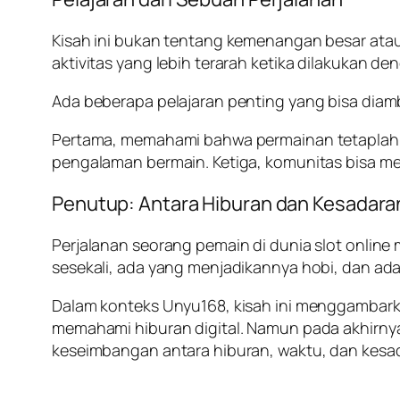
Kisah ini bukan tentang kemenangan besar atau
aktivitas yang lebih terarah ketika dilakukan d
Ada beberapa pelajaran penting yang bisa diamb
Pertama, memahami bahwa permainan tetaplah b
pengalaman bermain. Ketiga, komunitas bisa men
Penutup: Antara Hiburan dan Kesadaran
Perjalanan seorang pemain di dunia slot onlin
sesekali, ada yang menjadikannya hobi, dan ada
Dalam konteks Unyu168, kisah ini menggambark
memahami hiburan digital. Namun pada akhirny
keseimbangan antara hiburan, waktu, dan kesada