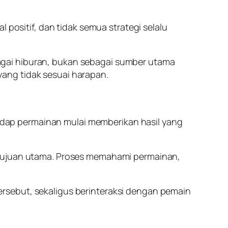
 positif, dan tidak semua strategi selalu
agai hiburan, bukan sebagai sumber utama
ang tidak sesuai harapan.
dap permainan mulai memberikan hasil yang
 tujuan utama. Proses memahami permainan,
rsebut, sekaligus berinteraksi dengan pemain