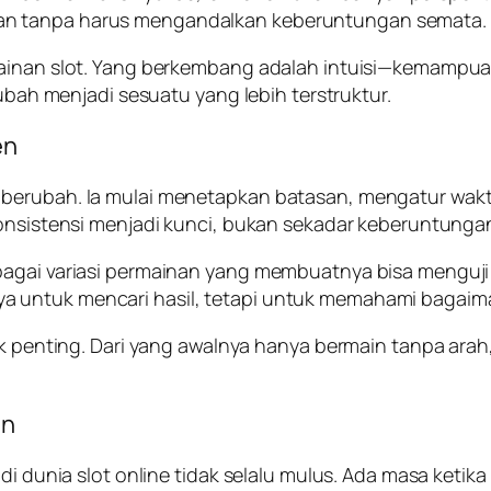
an tanpa harus mengandalkan keberuntungan semata.
rmainan slot. Yang berkembang adalah intuisi—kemampu
rubah menjadi sesuatu yang lebih terstruktur.
en
berubah. Ia mulai menetapkan batasan, mengatur waktu
Konsistensi menjadi kunci, bukan sekadar keberuntunga
bagai variasi permainan yang membuatnya bisa menguji
 untuk mencari hasil, tetapi untuk memahami bagaima
lik penting. Dari yang awalnya hanya bermain tanpa ara
an
 di dunia slot online tidak selalu mulus. Ada masa ketik