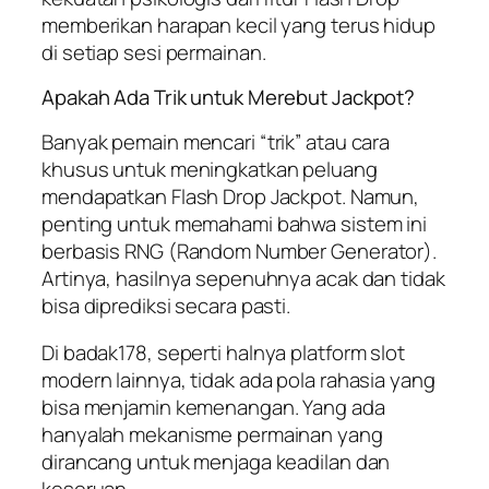
memberikan harapan kecil yang terus hidup
di setiap sesi permainan.
Apakah Ada Trik untuk Merebut Jackpot?
Banyak pemain mencari “trik” atau cara
khusus untuk meningkatkan peluang
mendapatkan Flash Drop Jackpot. Namun,
penting untuk memahami bahwa sistem ini
berbasis RNG (Random Number Generator).
Artinya, hasilnya sepenuhnya acak dan tidak
bisa diprediksi secara pasti.
Di
badak178
, seperti halnya platform slot
modern lainnya, tidak ada pola rahasia yang
bisa menjamin kemenangan. Yang ada
hanyalah mekanisme permainan yang
dirancang untuk menjaga keadilan dan