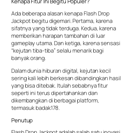
Kenapa Fitur Ini Begitu Populer?
Ada beberapa alasan kenapa Flash Drop
Jackpot begitu digemari. Pertama, karena
sifatnya yang tidak terduga. Kedua, karena
memberikan harapan tambahan di luar
gameplay utama. Dan ketiga, karena sensasi
“kejutan tiba-tiba” selalu menarik bagi
banyak orang.
Dalam dunia hiburan digital, kejutan kecil
sering kali lebih berkesan dibandingkan hasil
yang bisa ditebak. Itulah sebabnya fitur
seperti ini terus dipertahankan dan
dikembangkan di berbagai platform,
termasuk
badak178
.
Penutup
Flash Drop Jackpot adalah salah satu inovasi