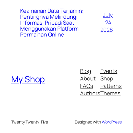
Keamanan Data Terjamin:
July
Pentingnya Melindungi
24,
Informasi Pribadi Saat
Menggunakan Platform
2026
Permainan Online
Blog
Events
My Shop
About
Shop
FAQs
Patterns
Authors
Themes
Twenty Twenty-Five
Designed with
WordPress