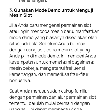
3.
Gunakan Mode Demo untuk Menguji
Mesin Slot
Jika Anda baru mengenal permainan slot
atau ingin mencoba mesin baru, manfaatkan
mode demo yang biasanya disediakan oleh
situs judi bola. Sebelum Anda bermain
dengan uang asli, coba mesin slot yang
Anda pilih di mode demo. Ini memberi Anda
kesempatan untuk memahami bagaimana
mesin bekerja, mengetahui frekuensi
kemenangan, dan memeriksa fitur-fitur
bonusnya.
Saat Anda merasa sudah cukup familiar
dengan permainan dan alur permainan slot
tertentu, barulah mulai bermain dengan
uang asli. Ini dapat membantu Anda