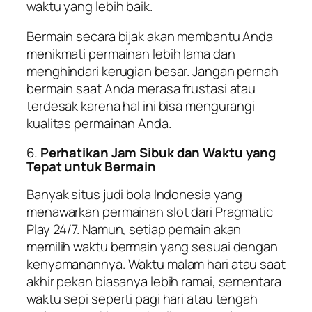
waktu yang lebih baik.
Bermain secara bijak akan membantu Anda
menikmati permainan lebih lama dan
menghindari kerugian besar. Jangan pernah
bermain saat Anda merasa frustasi atau
terdesak karena hal ini bisa mengurangi
kualitas permainan Anda.
6.
Perhatikan Jam Sibuk dan Waktu yang
Tepat untuk Bermain
Banyak situs judi bola Indonesia yang
menawarkan permainan slot dari Pragmatic
Play 24/7. Namun, setiap pemain akan
memilih waktu bermain yang sesuai dengan
kenyamanannya. Waktu malam hari atau saat
akhir pekan biasanya lebih ramai, sementara
waktu sepi seperti pagi hari atau tengah