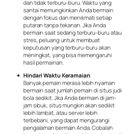
dan tidak terburu-buru. Waktu yang
santai memungkinkan Anda bermain
dengan fokus dan menikmati setiap
putaran tanpa tekanan. Jika Anda
bermain saat sedang terburu-buru atau
stres, peluang untuk membuat
keputusan yang terburu-buru akan
meningkat, yang bisa memengaruhi
hasil permainan.
Hindari Waktu Keramaian
Banyak pemain merasa lebih nyaman
bermain saat jumlah pemain di situs judi
bola sedikit. Jika Anda bermain di jam-
jam sibuk, situs mungkin akan sedikit
lebih lambat, atau server lebih
terbebani, yang dapat mengurangi
pengalaman bermain Anda. Cobalah