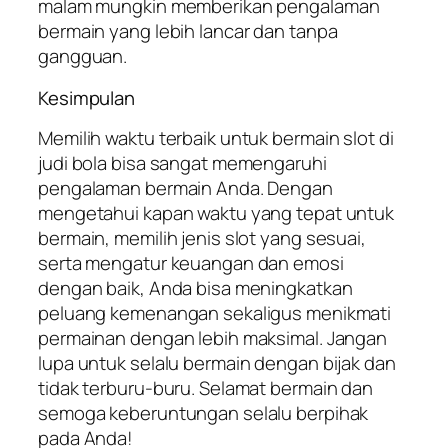
malam mungkin memberikan pengalaman
bermain yang lebih lancar dan tanpa
gangguan.
Kesimpulan
Memilih waktu terbaik untuk bermain slot di
judi bola bisa sangat memengaruhi
pengalaman bermain Anda. Dengan
mengetahui kapan waktu yang tepat untuk
bermain, memilih jenis slot yang sesuai,
serta mengatur keuangan dan emosi
dengan baik, Anda bisa meningkatkan
peluang kemenangan sekaligus menikmati
permainan dengan lebih maksimal. Jangan
lupa untuk selalu bermain dengan bijak dan
tidak terburu-buru. Selamat bermain dan
semoga keberuntungan selalu berpihak
pada Anda!