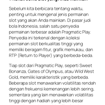
Sebelum kita berbicara tentang waktu,
penting untuk mengenal jenis permainan
slot yang akan Anda mainkan. Di pasar judi
bola Indonesia, salah satu penyedia
permainan terbesar adalah Pragmatic Play.
Penyedia ini terkenal dengan koleksi
permainan slot berkualitas tinggi yang
memiliki beragam fitur, grafik memukau, dan
RTP (Return to Player) yang berbeda-beda.
Tiap slot dari Pragmatic Play, seperti
Sweet
Bonanza
,
Gates of Olympus
, atau
Wild West
Gold
, memiliki karakteristik yang berbeda.
Beberapa slot menawarkan volatilitas rendah
dengan frekuensi kemenangan lebih sering,
sementara yang lain menawarkan volatilitas
tinggi dengan hadiah yang lebih besar