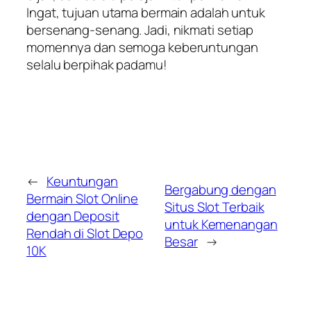
Ingat, tujuan utama bermain adalah untuk
bersenang-senang. Jadi, nikmati setiap
momennya dan semoga keberuntungan
selalu berpihak padamu!
←
Keuntungan
Bergabung dengan
Bermain Slot Online
Situs Slot Terbaik
dengan Deposit
untuk Kemenangan
Rendah di Slot Depo
Besar
→
10K