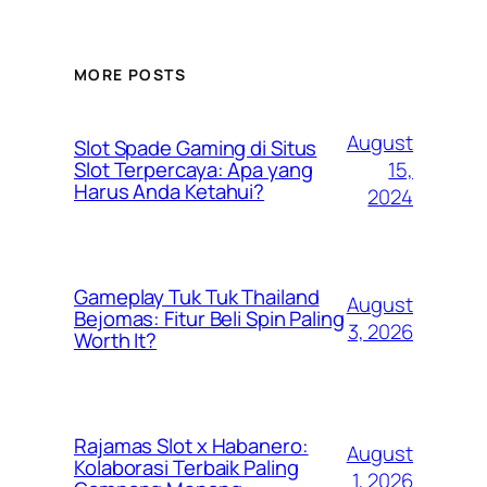
MORE POSTS
August
Slot Spade Gaming di Situs
15,
Slot Terpercaya: Apa yang
Harus Anda Ketahui?
2024
Gameplay Tuk Tuk Thailand
August
Bejomas: Fitur Beli Spin Paling
3, 2026
Worth It?
Rajamas Slot x Habanero:
August
Kolaborasi Terbaik Paling
1, 2026