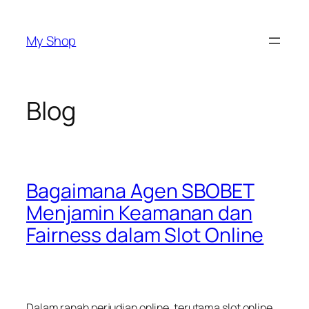
Skip
to
My Shop
content
Blog
Bagaimana Agen SBOBET
Menjamin Keamanan dan
Fairness dalam Slot Online
Dalam ranah perjudian online, terutama slot online,