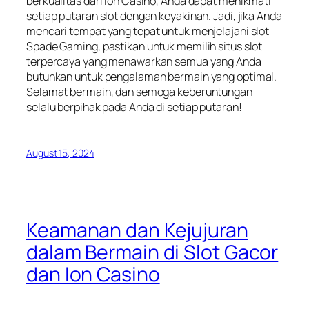
berkualitas dari Ion Casino, Anda dapat menikmati
setiap putaran slot dengan keyakinan. Jadi, jika Anda
mencari tempat yang tepat untuk menjelajahi slot
Spade Gaming, pastikan untuk memilih situs slot
terpercaya yang menawarkan semua yang Anda
butuhkan untuk pengalaman bermain yang optimal.
Selamat bermain, dan semoga keberuntungan
selalu berpihak pada Anda di setiap putaran!
August 15, 2024
Keamanan dan Kejujuran
dalam Bermain di Slot Gacor
dan Ion Casino