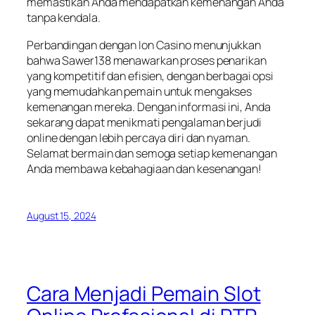
memastikan Anda mendapatkan kemenangan Anda
tanpa kendala.
Perbandingan dengan Ion Casino menunjukkan
bahwa Sawer138 menawarkan proses penarikan
yang kompetitif dan efisien, dengan berbagai opsi
yang memudahkan pemain untuk mengakses
kemenangan mereka. Dengan informasi ini, Anda
sekarang dapat menikmati pengalaman berjudi
online dengan lebih percaya diri dan nyaman.
Selamat bermain dan semoga setiap kemenangan
Anda membawa kebahagiaan dan kesenangan!
August 15, 2024
Cara Menjadi Pemain Slot