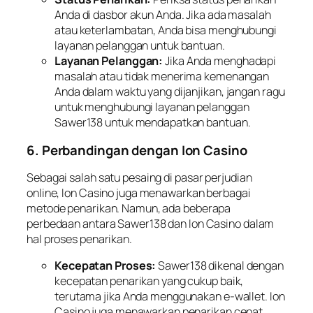
Anda di dasbor akun Anda. Jika ada masalah
atau keterlambatan, Anda bisa menghubungi
layanan pelanggan untuk bantuan.
Layanan Pelanggan:
Jika Anda menghadapi
masalah atau tidak menerima kemenangan
Anda dalam waktu yang dijanjikan, jangan ragu
untuk menghubungi layanan pelanggan
Sawer138 untuk mendapatkan bantuan.
6. Perbandingan dengan Ion Casino
Sebagai salah satu pesaing di pasar perjudian
online, Ion Casino juga menawarkan berbagai
metode penarikan. Namun, ada beberapa
perbedaan antara Sawer138 dan Ion Casino dalam
hal proses penarikan.
Kecepatan Proses:
Sawer138 dikenal dengan
kecepatan penarikan yang cukup baik,
terutama jika Anda menggunakan e-wallet. Ion
Casino juga menawarkan penarikan cepat,