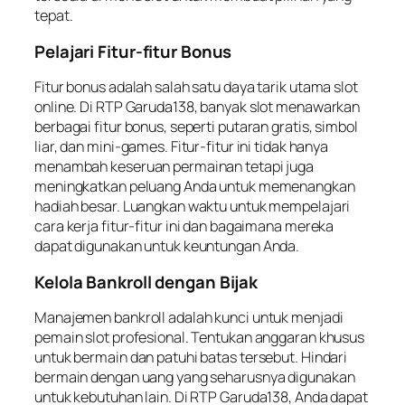
tepat.
Pelajari Fitur-fitur Bonus
Fitur bonus adalah salah satu daya tarik utama slot
online. Di RTP Garuda138, banyak slot menawarkan
berbagai fitur bonus, seperti putaran gratis, simbol
liar, dan mini-games. Fitur-fitur ini tidak hanya
menambah keseruan permainan tetapi juga
meningkatkan peluang Anda untuk memenangkan
hadiah besar. Luangkan waktu untuk mempelajari
cara kerja fitur-fitur ini dan bagaimana mereka
dapat digunakan untuk keuntungan Anda.
Kelola Bankroll dengan Bijak
Manajemen bankroll adalah kunci untuk menjadi
pemain slot profesional. Tentukan anggaran khusus
untuk bermain dan patuhi batas tersebut. Hindari
bermain dengan uang yang seharusnya digunakan
untuk kebutuhan lain. Di RTP Garuda138, Anda dapat