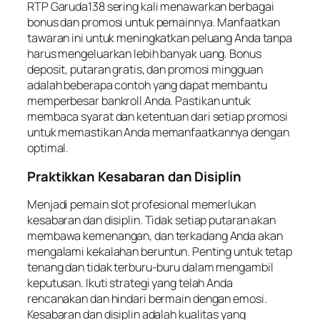
RTP Garuda138 sering kali menawarkan berbagai
bonus dan promosi untuk pemainnya. Manfaatkan
tawaran ini untuk meningkatkan peluang Anda tanpa
harus mengeluarkan lebih banyak uang. Bonus
deposit, putaran gratis, dan promosi mingguan
adalah beberapa contoh yang dapat membantu
memperbesar bankroll Anda. Pastikan untuk
membaca syarat dan ketentuan dari setiap promosi
untuk memastikan Anda memanfaatkannya dengan
optimal.
Praktikkan Kesabaran dan Disiplin
Menjadi pemain slot profesional memerlukan
kesabaran dan disiplin. Tidak setiap putaran akan
membawa kemenangan, dan terkadang Anda akan
mengalami kekalahan beruntun. Penting untuk tetap
tenang dan tidak terburu-buru dalam mengambil
keputusan. Ikuti strategi yang telah Anda
rencanakan dan hindari bermain dengan emosi.
Kesabaran dan disiplin adalah kualitas yang