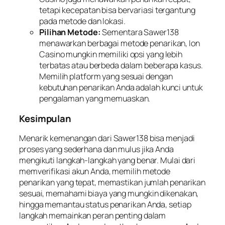
tetapi kecepatan bisa bervariasi tergantung
pada metode dan lokasi.
Pilihan Metode:
Sementara Sawer138
menawarkan berbagai metode penarikan, Ion
Casino mungkin memiliki opsi yang lebih
terbatas atau berbeda dalam beberapa kasus.
Memilih platform yang sesuai dengan
kebutuhan penarikan Anda adalah kunci untuk
pengalaman yang memuaskan.
Kesimpulan
Menarik kemenangan dari Sawer138 bisa menjadi
proses yang sederhana dan mulus jika Anda
mengikuti langkah-langkah yang benar. Mulai dari
memverifikasi akun Anda, memilih metode
penarikan yang tepat, memastikan jumlah penarikan
sesuai, memahami biaya yang mungkin dikenakan,
hingga memantau status penarikan Anda, setiap
langkah memainkan peran penting dalam