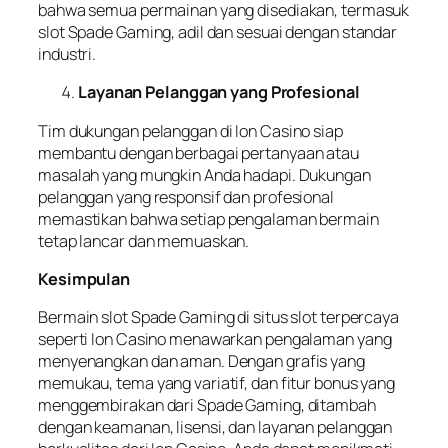
bahwa semua permainan yang disediakan, termasuk
slot Spade Gaming, adil dan sesuai dengan standar
industri.
Layanan Pelanggan yang Profesional
Tim dukungan pelanggan di Ion Casino siap
membantu dengan berbagai pertanyaan atau
masalah yang mungkin Anda hadapi. Dukungan
pelanggan yang responsif dan profesional
memastikan bahwa setiap pengalaman bermain
tetap lancar dan memuaskan.
Kesimpulan
Bermain slot Spade Gaming di situs slot terpercaya
seperti Ion Casino menawarkan pengalaman yang
menyenangkan dan aman. Dengan grafis yang
memukau, tema yang variatif, dan fitur bonus yang
menggembirakan dari Spade Gaming, ditambah
dengan keamanan, lisensi, dan layanan pelanggan