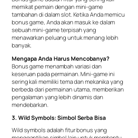
memikat pemain dengan mini-game
tambahan di dalam slot. Ketika Anda memicu
bonus game, Anda akan masuk ke dalam
sebuah mini-game terpisah yang
menawarkan peluang untuk menang lebih
banyak.
Mengapa Anda Harus Mencobanya?
Bonus game menambah variasi dan
keseruan pada permainan. Mini-game ini
sering kali memiliki tema dan mekanika yang
berbeda dari permainan utama, memberikan
pengalaman yang lebih dinamis dan
mendebarkan.
3. Wild Symbols: Simbol Serba Bisa
Wild symbols adalah fitur bonus yang
menggantikan simbol lain untuk membantu