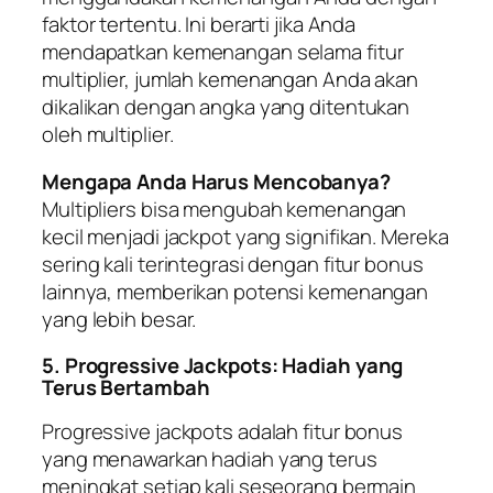
faktor tertentu. Ini berarti jika Anda
mendapatkan kemenangan selama fitur
multiplier, jumlah kemenangan Anda akan
dikalikan dengan angka yang ditentukan
oleh multiplier.
Mengapa Anda Harus Mencobanya?
Multipliers bisa mengubah kemenangan
kecil menjadi jackpot yang signifikan. Mereka
sering kali terintegrasi dengan fitur bonus
lainnya, memberikan potensi kemenangan
yang lebih besar.
5. Progressive Jackpots: Hadiah yang
Terus Bertambah
Progressive jackpots adalah fitur bonus
yang menawarkan hadiah yang terus
meningkat setiap kali seseorang bermain