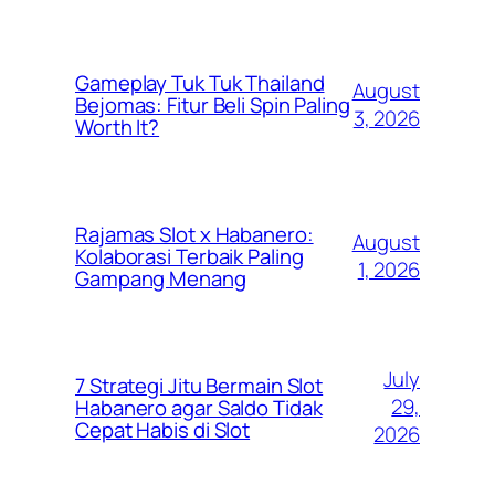
Gameplay Tuk Tuk Thailand
August
Bejomas: Fitur Beli Spin Paling
3, 2026
Worth It?
Rajamas Slot x Habanero:
August
Kolaborasi Terbaik Paling
1, 2026
Gampang Menang
July
7 Strategi Jitu Bermain Slot
29,
Habanero agar Saldo Tidak
Cepat Habis di Slot
2026