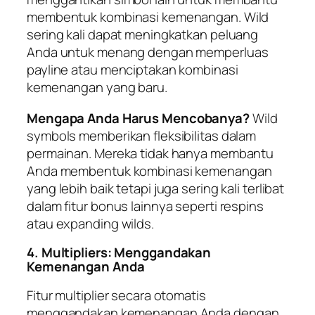
membentuk kombinasi kemenangan. Wild
sering kali dapat meningkatkan peluang
Anda untuk menang dengan memperluas
payline atau menciptakan kombinasi
kemenangan yang baru.
Mengapa Anda Harus Mencobanya?
Wild
symbols memberikan fleksibilitas dalam
permainan. Mereka tidak hanya membantu
Anda membentuk kombinasi kemenangan
yang lebih baik tetapi juga sering kali terlibat
dalam fitur bonus lainnya seperti respins
atau expanding wilds.
4. Multipliers: Menggandakan
Kemenangan Anda
Fitur multiplier secara otomatis
menggandakan kemenangan Anda dengan